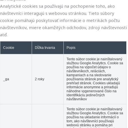
Analytické cookies sa používajú na pochopenie toho, ako
návštevníci interagujú s webovou stránkou. Tieto súbory
cookie pomáhajú poskytovať informácie o metrikách počtu
návštevníkov, miere okamžitých odchodov, zdroji návštevnosti
atď.
Cookie
Dĺžka trvania
Popis
Tento súbor cookie je nainštalovaný
službou Google Analytics. Cookie sa
používa na výpočet údajov o
návštevníkoch, reláciách,
kampaniach a na sledovanie
_ga
2 roky
používania stránok pre analytický
prehľad stránok. Cookies ukladajú
informácie anonymne a priraďujú
náhodne vygenerované číslo na
identifikáciu jedinečných
návštevníkov
Tento súbor cookie je nainštalovaný
službou Google Analytics. Cookie sa
používa na ukladanie informácií o
tom, ako návštevníci používajú
webovú stránku a pomáha pri