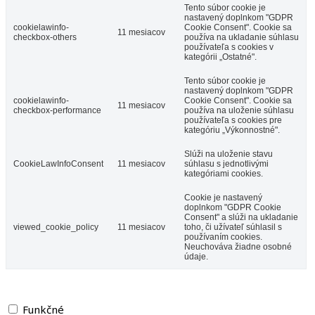
Tento súbor cookie je
nastavený doplnkom "GDPR
cookielawinfo-
Cookie Consent". Cookie sa
11 mesiacov
checkbox-others
používa na ukladanie súhlasu
používateľa s cookies v
kategórii „Ostatné".
Tento súbor cookie je
nastavený doplnkom "GDPR
cookielawinfo-
Cookie Consent". Cookie sa
11 mesiacov
checkbox-performance
používa na uloženie súhlasu
používateľa s cookies pre
kategóriu „Výkonnostné".
Slúži na uloženie stavu
CookieLawInfoConsent
11 mesiacov
súhlasu s jednotlivými
kategóriami cookies.
Cookie je nastavený
doplnkom "GDPR Cookie
Consent" a slúži na ukladanie
viewed_cookie_policy
11 mesiacov
toho, či užívateľ súhlasil s
používaním cookies.
Neuchováva žiadne osobné
údaje.
Funkčné
Funkčné