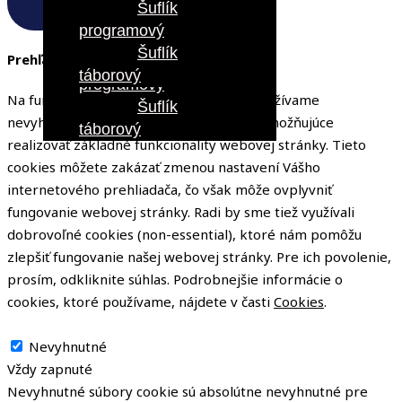
Šuflík
CLOSE
Šuflík
programový
organizačný
Šuflík
Prehľad ochrany osobných údajov
Šuflík
táborový
programový
Na fungovanie našej webovej stránky používame
Šuflík
nevyhnutné cookies (essential cookies) umožňujúce
táborový
realizovať základné funkcionality webovej stránky. Tieto
cookies môžete zakázať zmenou nastavení Vášho
internetového prehliadača, čo však môže ovplyvniť
fungovanie webovej stránky. Radi by sme tiež využívali
dobrovoľné cookies (non-essential), ktoré nám pomôžu
zlepšiť fungovanie našej webovej stránky. Pre ich povolenie,
prosím, odkliknite súhlas. Podrobnejšie informácie o
cookies, ktoré používame, nájdete v časti
Cookies
.
Nevyhnutné
Nevyhnutné
Vždy zapnuté
Nevyhnutné súbory cookie sú absolútne nevyhnutné pre