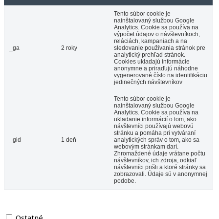
Tento súbor cookie je
nainštalovaný službou Google
Analytics. Cookie sa používa na
výpočet údajov o návštevníkoch,
reláciách, kampaniach a na
_ga
2 roky
sledovanie používania stránok pre
analytický prehľad stránok.
Cookies ukladajú informácie
anonymne a priraďujú náhodne
vygenerované číslo na identifikáciu
jedinečných návštevníkov
Tento súbor cookie je
nainštalovaný službou Google
Analytics. Cookie sa používa na
ukladanie informácií o tom, ako
návštevníci používajú webovú
stránku a pomáha pri vytváraní
_gid
1 deň
analytických správ o tom, ako sa
webovým stránkam darí.
Zhromaždené údaje vrátane počtu
návštevníkov, ich zdroja, odkiaľ
návštevníci prišli a ktoré stránky sa
zobrazovali. Údaje sú v anonymnej
podobe.
Ostatné
Ostatné