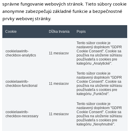
správne fungovanie webových stránok. Tieto súbory cookie
anonymne zabezpečujú základné funkcie a bezpečnostné
prvky webovej stránky.
Cookie
Dĺžka trvania
Popis
Tento súbor cookie je
nastavený doplnkom "GDPR
cookielawinfo-
Cookie Consent". Cookie sa
11 mesiacov
checkbox-analytics
používa na uloženie súhlasu
používateľa s cookies pre
kategóriu „Analytické".
Tento súbor cookie je
nastavený doplnkom "GDPR
cookielawinfo-
Cookie Consent". Cookie sa
11 mesiacov
checkbox-functional
používa na uloženie súhlasu
používateľa s cookies pre
kategóriu „Funkčné".
Tento súbor cookie je
nastavený doplnkom "GDPR
cookielawinfo-
Cookie Consent". Cookie sa
11 mesiacov
checkbox-necessary
používa na uloženie súhlasu
používateľa s cookies pre
kategóriu „Nevyhnutné".